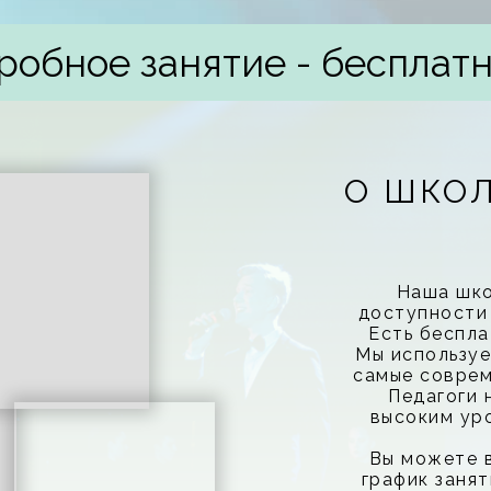
робное занятие - бесплатн
О ШКО
Наша шко
доступности
Есть беспла
Мы используе
самые соврем
Педагоги
высоким ур
Вы можете 
график занят