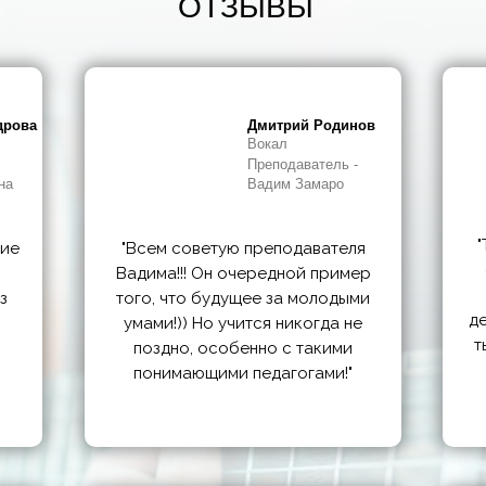
ОТЗЫВЫ
дрова
Дмитрий Родинов
Вокал
Преподаватель -
на
Вадим Замаро
"
ние
"Всем советую преподавателя
Вадима!!! Он очередной пример
з
того, что будущее за молодыми
де
умами!)) Но учится никогда не
т
поздно, особенно с такими
понимающими педагогами!"