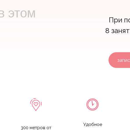
в этом
При п
8 заня
запис
Удобное
300 метров от