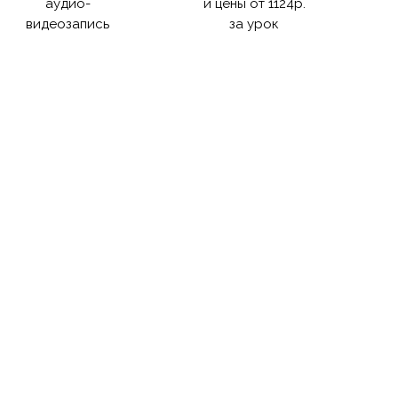
аудио-
и цены от 1124р.
видеозапись
за урок