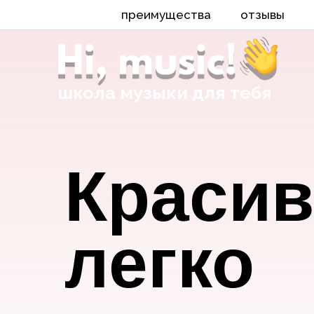
преимущества
отзывы
школа музыки для тебя
Красив
легко