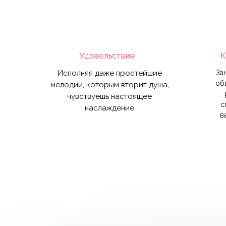
Удовольствие
К
Исполняя даже простейшие
За
об
мелодии, которым вторит душа,
чувствуешь настоящее
с
наслаждение
в