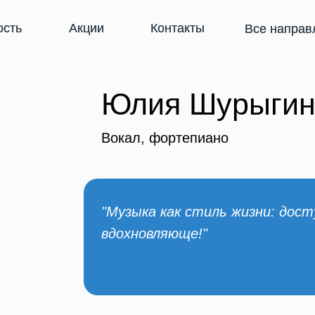
ость
ость
Акции
Акции
Контакты
Контакты
Все направ
Все направ
Юлия Шурыгин
Вокал, фортепиано
"Музыка как стиль жизни: дост
вдохновляюще!"