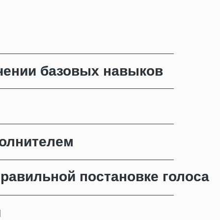
чении базовых навыков
чении базовых навыков
полнителем
полнителем
равильной постановке голоса
равильной постановке голоса
я
я