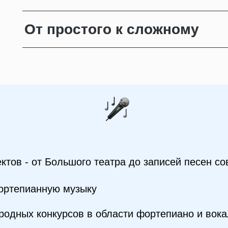
От простого к сложному
От простого к сложному
ктов - от Большого театра до записей песен с
фортепианную музыку
родных конкурсов в области фортепиано и вок