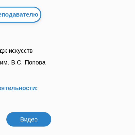
реподавателю
дж искусств
им. В.С. Попова
еятельности:
Видео