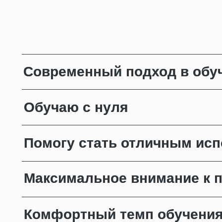
Современный подход в обу
Современный подход в обу
Обучаю с нуля
Обучаю с нуля
Помогу стать отличным ис
Помогу стать отличным ис
Максимальное внимание к п
Максимальное внимание к п
Комфортный темп обучени
Комфортный темп обучени