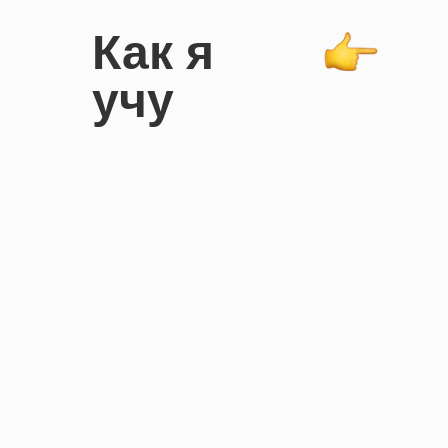
Как я
учу