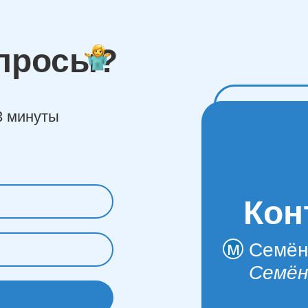
просы?
3 минуты
Кон
м
Семён
Семён