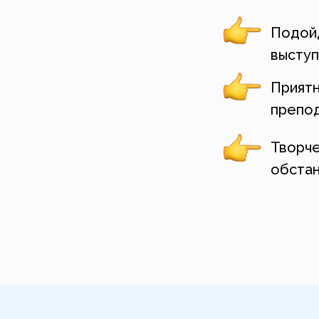
Подойд
выступ
Приятн
препо
Творче
обста