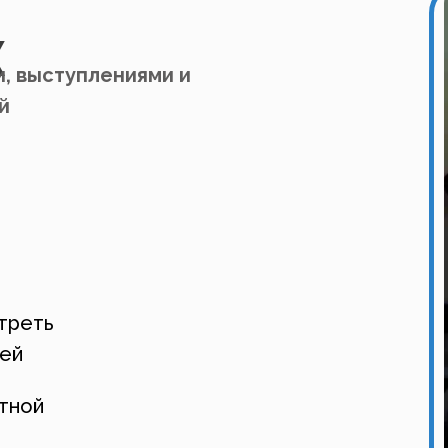
к
и, выступлениями и
й
треть
тей
ютной