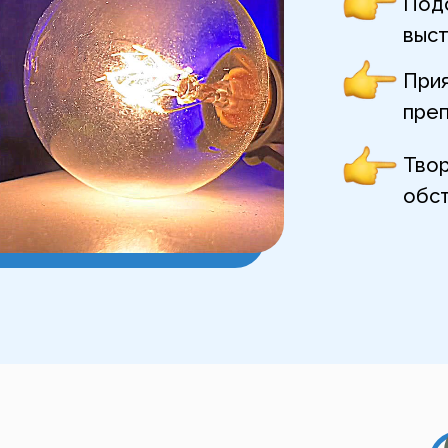
Подо
выст
Прия
пре
Твор
обс