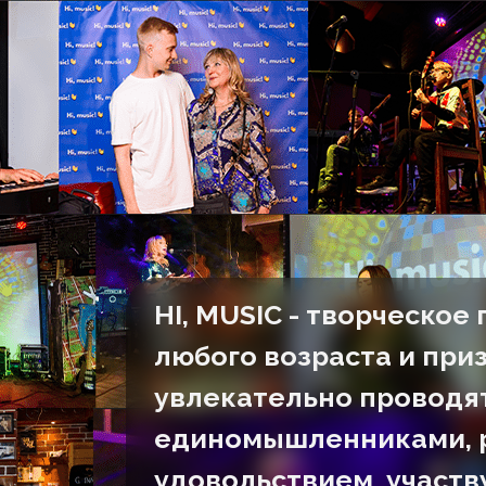
HI, MUSIC - творческое
любого возраста и приз
увлекательно проводят
единомышленниками, р
удовольствием, участв